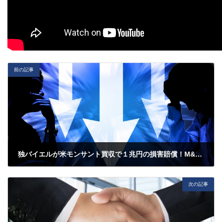
前の記事
独バイエルが米モンサント買収で１兆円の損害賠償！M&A失敗！農薬ラウンドアップが発がん性１兆円の損害賠償！M&A契約書で制限できないのか？表明保証では阻止できない？！M＆A弁護士が解説！【動画】
2020年7月22日
次の記事