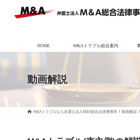
コ
ナ
ン
ビ
テ
ゲ
ン
ー
ツ
シ
へ
ョ
ス
ン
HOME
M&Aトラブル総合案内
キ
に
ッ
移
プ
動
動画解説
M&Aトラブルなら弁護士法人M&A総合法律事務所
動画解説