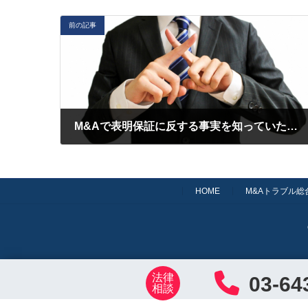
前の記事
M&Aで表明保証に反する事実を知っていたら売主に損害賠償請求できません！【動画】
2020年9月27日
HOME
M&Aトラブル総
法律
03-64
相談