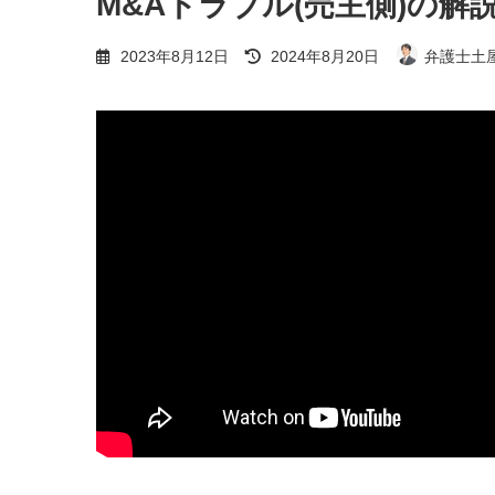
M&Aトラブル(売主側)の解
最
2023年8月12日
2024年8月20日
弁護士土
終
更
新
日
時
: