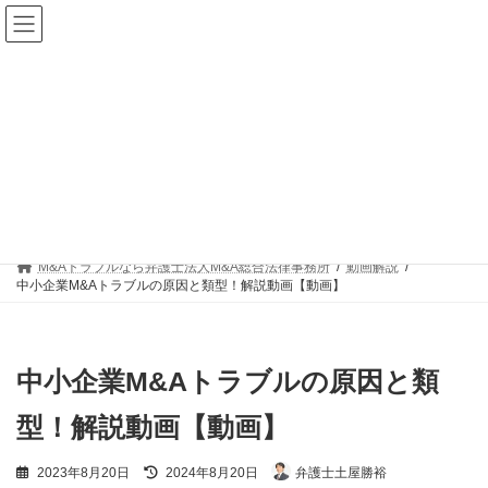
コ
ナ
ン
ビ
テ
ゲ
ン
ー
ツ
シ
へ
ョ
ス
ン
キ
に
動画解説
ッ
移
プ
動
M&Aトラブルなら弁護士法人M&A総合法律事務所
動画解説
中小企業M&Aトラブルの原因と類型！解説動画【動画】
中小企業M&Aトラブルの原因と類
型！解説動画【動画】
最
2023年8月20日
2024年8月20日
弁護士土屋勝裕
終