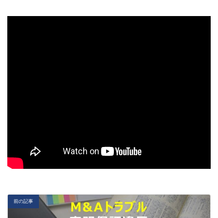
更
新
日
時
:
前の記事