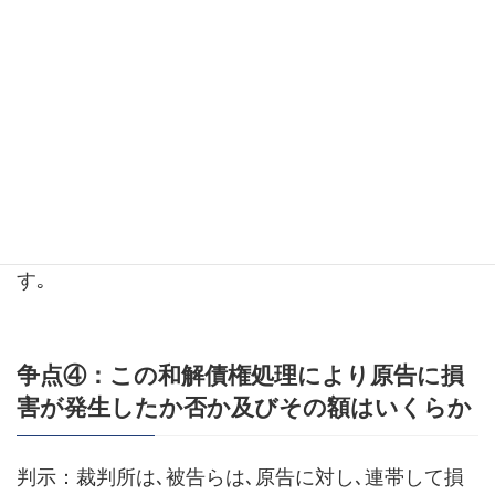
ることが原告の重大な過失（善意重過失）に基づく
と認めることはできない。
対象会社のDDについては、買主の義務ではなく権
利であるが､DDは期間や調査できる範囲にも限りが
あるものであり、2度のDDを行うにあたって､監査
法人により財務諸表が適切に作成されている前提で
臨んだことが非難されるべきでないと説示していま
す｡
争点④：この和解債権処理により原告に損
害が発生したか否か及びその額はいくらか
判示：裁判所は､被告らは､原告に対し､連帯して損