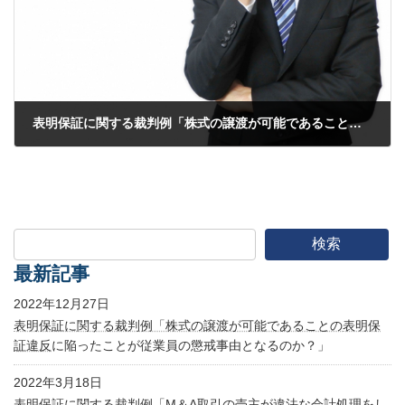
表明保証に関する裁判例「株式の譲渡が可能であることの
表明保
2022年12月27日
検索
最新記事
2022年12月27日
表明保証に関する裁判例「株式の譲渡が可能であることの
表明保
証違反
に陥ったことが従業員の懲戒事由となるのか？」
2022年3月18日
表明保証に関する裁判例「M＆A取引の売主が違法な会計処理をし