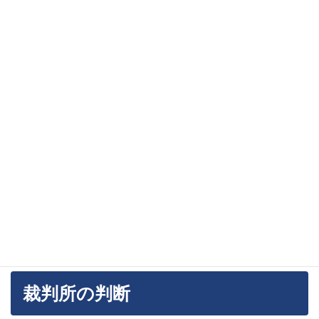
いものである旨の本件説明をしたと認められるこ
と、本件一括償却は、企業会計原則に違反する悪質
な粉飾行為であって、会社法431条に反する違法な
会計処理と認められることから、被告がした本件説
明は虚偽の内容に当たるとしています。
したがって、被告は原告に対し、Bの第18期決算に
ついて、違法な会計処理がされているにもかかわら
ず、これが適正な会計処理を経たものであるとする
虚偽の説明を行ったものであるから、本件説明は原
告に対する欺罔行為に当たると結論付けています。
裁判所の判断