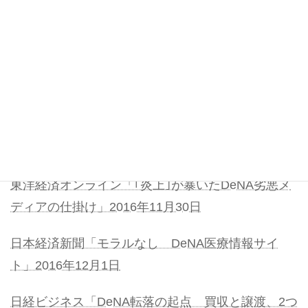
内ペー
案内ペー
ブル総合
賠償
ジ
ジ
TOPPAGE
TOPPAGE
参照文献：
DeNA「DeNAがキュレーションプラッ
トフォーム事業を開始～キュレーションプラットフ
ォーム運営会社2社を買収、リアル巨大産業の構造
変革を目指す～」2014年10月1日
東洋経済オンライン「｢炎上｣が暴いたDeNA劣悪メ
ディアの仕掛け」2016年11月30日
日本経済新聞「モラルなし DeNA医療情報サイ
ト」2016年12月1日
日経ビジネス「DeNA転落の起点 買収と譲渡、2つ