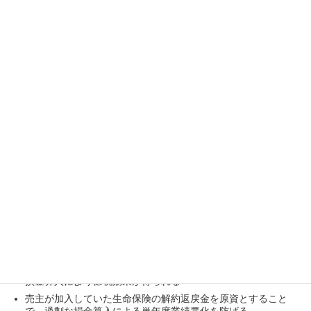
まとめ
株式譲渡による中小企業のM＆Aで多く用いられる
「退職慰労金の支給を伴う手法」
は、売主・買主の
双方に以下のようなメリットをもたらします。
売主側のメリット
譲渡所得・退職所得のそれぞれに適用される税制を組み合わ
せ、節税効果を最大化してより多くの手取り額を得られる
買主側にもたらされる節税効果により、額面の売却対価（＝企
業価値）の上昇を狙える
買主側のメリット
損金算入により節税効果が得られる
売主が加入していた生命保険の解約返戻金を原資とすること
で、過剰な損金算入による単年度業績悪化を防げる