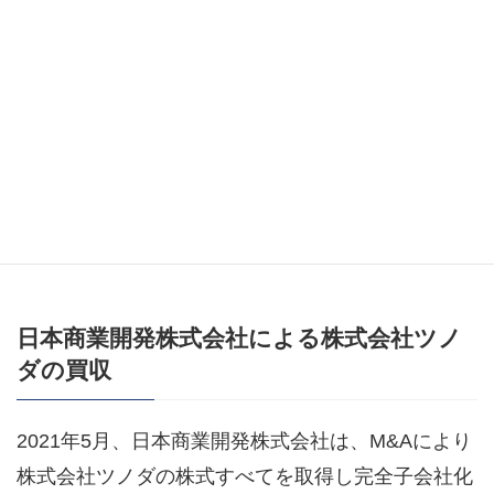
る事業を手掛けています。
本件M&A事例における買収側の目的は、SNSマーケ
ティング領域におけるさらなる事業拡大にありま
す。株式会社GENIC LABの子会社化により、両社
の強みを融合し、変化の速いSNSマーケティング業
界でユーザーのニーズに応える事業展開を実現でき
ると判断し、株式の取得に至りました。
日本商業開発株式会社による株式会社ツノ
ダの買収
2021年5月、日本商業開発株式会社は、M&Aにより
株式会社ツノダの株式すべてを取得し完全子会社化